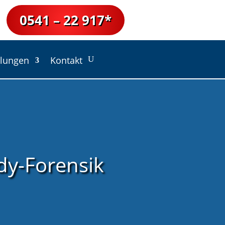
0541 – 22 917*
tlungen
Kontakt
dy-Forensik