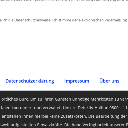
e ich die Datenschutzhinweise. Ich stimme der elektronischen Verarbeit
Datenschutz­erklärung
Impressum
Über uns
n örtliches Büro, um zu Ihren Gunsten unnötige Mehrkosten zu ver
tfalen koordiniert und verwaltet. Unsere Detektiv-Hotline 0800 – 11 
 entstehen Ihnen hierbei keine Zusatzkosten. Die Bearbeitung der o
eit aufgestellten Einsatzkräfte. Die hohe Verfügbarkeit unserer E