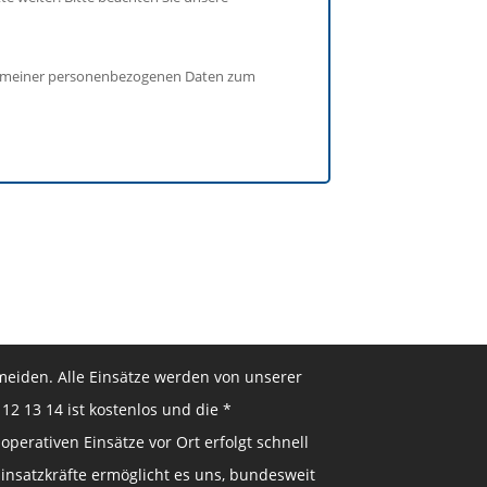
ung meiner personenbezogenen Daten zum
meiden. Alle Einsätze werden von unserer
12 13 14 ist kostenlos und die *
perativen Einsätze vor Ort erfolgt schnell
insatzkräfte ermöglicht es uns, bundesweit