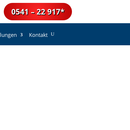
0541 – 22 917*
tlungen
Kontakt