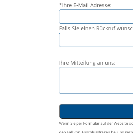
*Ihre E-Mail Adresse:
lasse
dieses
Feld
Falls Sie einen Rückruf wüns
leer.
Bitte
Ihre Mitteilung an uns:
lasse
dieses
Feld
leer.
Wenn Sie per Formular auf der Website o
den Fall von Anschlussfragen bei uns gespe