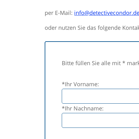
per E-Mail:
info@detectivecondor.d
oder nutzen Sie das folgende Konta
Bitte füllen Sie alle mit * mar
Bitte
*Ihr Vorname:
lasse
dieses
Feld
*Ihr Nachname:
leer.
Bitte